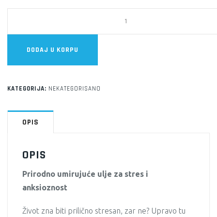
Perfect
fit
Ulje
DODAJ U KORPU
Lavande
količina
KATEGORIJA:
NEKATEGORISANO
OPIS
OPIS
Prirodno umirujuće ulje za stres i
anksioznost
Život zna biti prilično stresan, zar ne? Upravo tu