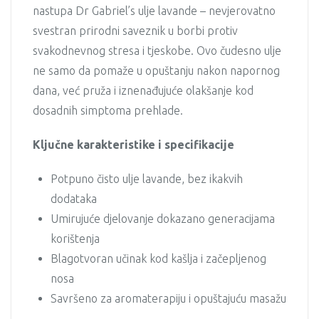
nastupa Dr Gabriel’s ulje lavande – nevjerovatno
svestran prirodni saveznik u borbi protiv
svakodnevnog stresa i tjeskobe. Ovo čudesno ulje
ne samo da pomaže u opuštanju nakon napornog
dana, već pruža i iznenađujuće olakšanje kod
dosadnih simptoma prehlade.
Ključne karakteristike i specifikacije
Potpuno čisto ulje lavande, bez ikakvih
dodataka
Umirujuće djelovanje dokazano generacijama
korištenja
Blagotvoran učinak kod kašlja i začepljenog
nosa
Savršeno za aromaterapiju i opuštajuću masažu