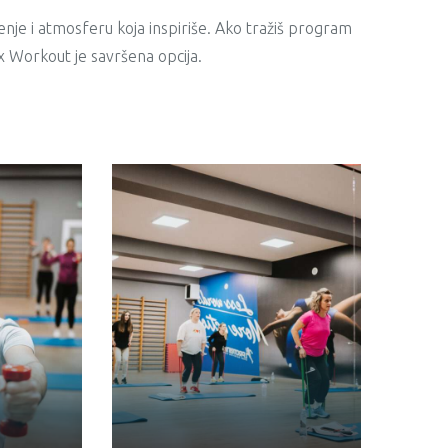
enje i atmosferu koja inspiriše. Ako tražiš program
Mix Workout je savršena opcija.
AMILA STRANJAK
ĆORIĆ, MAGISTAR
SPORTA –
PROFESOR
TJELESNOG I
ZDRAVSTVENOG
VIĆ,
ODGOJA, FITNESS