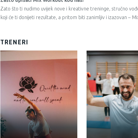
Zašto upisati Mix Workout kod nas?
Zato što ti nudimo uvijek nove i kreativne treninge, stručno vođ
koji će ti donijeti rezultate, a pritom biti zanimljiv i izazovan – 
TRENERI
EDINA VOLJEVICA,
MA EKONOMIJE I
UČITELJICA
ADNAN ADEMO