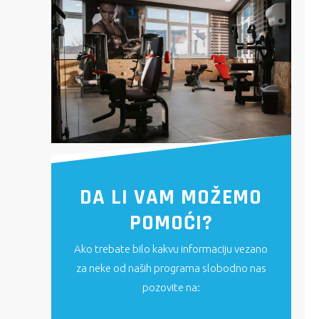
DA LI VAM MOŽEMO
POMOĆI?
Ako trebate bilo kakvu informaciju vezano
za neke od naših programa slobodno nas
pozovite na: