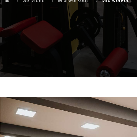
→
→
→
Services
Mix workout
Mix workout