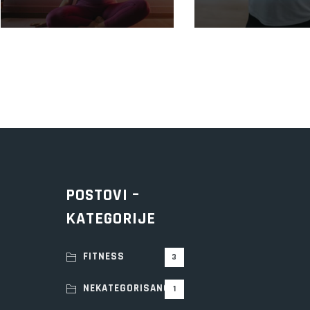
VINYASA YOGE
DOC.DR.
POSTOVI –
KATEGORIJE
FITNESS
3
NEKATEGORISANO
1