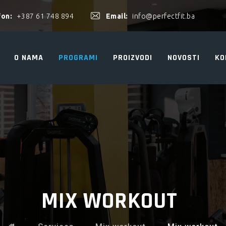
fon:
+387 61 748 894
Email:
info@perfectfit.ba
O NAMA
PROGRAMI
PROIZVODI
NOVOSTI
KO
MIX WORKOUT