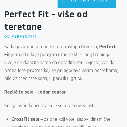
25. SEPTEMBRA 2025.
ON
Perfect Fit – više od
teretane
OD
PERFECTFIT
Kada govorimo o modernom pristupu fitnessu,
Perfect
Fit
je mjesto koje pomjera granice klasičnog treninga.
Ovdje ne dolazite samo da odradite seriju vježbi, već da
pronađete prostor koji se prilagođava vašim potrebama,
bilo da trenirate sami, u paru ili u grupi.
Različite sale – jedan centar
Snaga ovog koncepta krije se u raznovrsnosti:
CrossFit sala
– za one koji vole izazov, dinamične
treninge i stalno pomjeranje vlastitih limita.