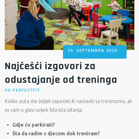
POSTED
25. SEPTEMBRA 2025.
ON
Najčešći izgovori za
odustajanje od treninga
OD
PERFECTFIT
Koliko puta ste željeli započeti ili nastaviti sa treninzima, ali
su vam u glavi uvijek bila ista pitanja:
Gdje ću parkirati?
Šta da radim s djecom dok treniram?