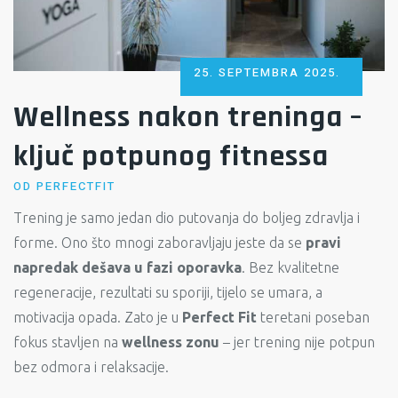
POSTED
25. SEPTEMBRA 2025.
ON
Wellness nakon treninga –
ključ potpunog fitnessa
OD
PERFECTFIT
Trening je samo jedan dio putovanja do boljeg zdravlja i
forme. Ono što mnogi zaboravljaju jeste da se
pravi
napredak dešava u fazi oporavka
. Bez kvalitetne
regeneracije, rezultati su sporiji, tijelo se umara, a
motivacija opada. Zato je u
Perfect Fit
teretani poseban
fokus stavljen na
wellness zonu
– jer trening nije potpun
bez odmora i relaksacije.