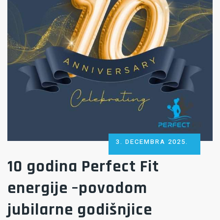
POSTED
3. DECEMBRA 2025.
ON
10 godina Perfect Fit
energije –povodom
jubilarne godišnjice