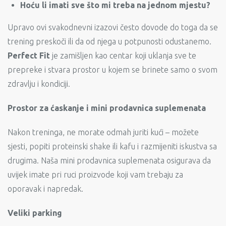
Hoću li imati sve što mi treba na jednom mjestu?
Upravo ovi svakodnevni izazovi često dovode do toga da se
trening preskoči ili da od njega u potpunosti odustanemo.
Perfect Fit
je zamišljen kao centar koji uklanja sve te
prepreke i stvara prostor u kojem se brinete samo o svom
zdravlju i kondiciji.
Prostor za ćaskanje i mini prodavnica suplemenata
Nakon treninga, ne morate odmah juriti kući – možete
sjesti, popiti proteinski shake ili kafu i razmijeniti iskustva sa
drugima. Naša mini prodavnica suplemenata osigurava da
uvijek imate pri ruci proizvode koji vam trebaju za
oporavak i napredak.
Veliki parking