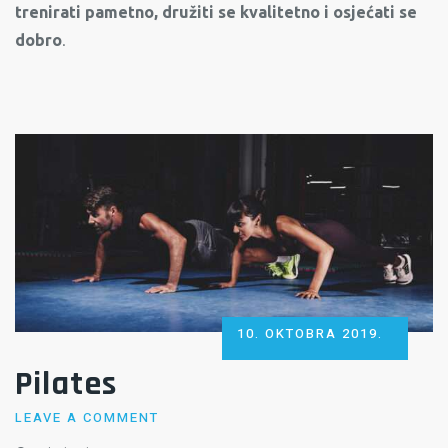
trenirati pametno, družiti se kvalitetno i osjećati se
dobro
.
POSTED
10. OKTOBRA 2019.
ON
Pilates
LEAVE A COMMENT