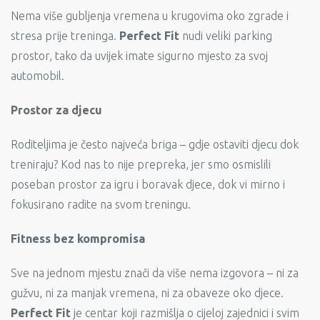
Nema više gubljenja vremena u krugovima oko zgrade i
stresa prije treninga.
Perfect Fit
nudi veliki parking
prostor, tako da uvijek imate sigurno mjesto za svoj
automobil.
Prostor za djecu
Roditeljima je često najveća briga – gdje ostaviti djecu dok
treniraju? Kod nas to nije prepreka, jer smo osmislili
poseban prostor za igru i boravak djece, dok vi mirno i
fokusirano radite na svom treningu.
Fitness bez kompromisa
Sve na jednom mjestu znači da više nema izgovora – ni za
gužvu, ni za manjak vremena, ni za obaveze oko djece.
Perfect Fit
je centar koji razmišlja o cijeloj zajednici i svim